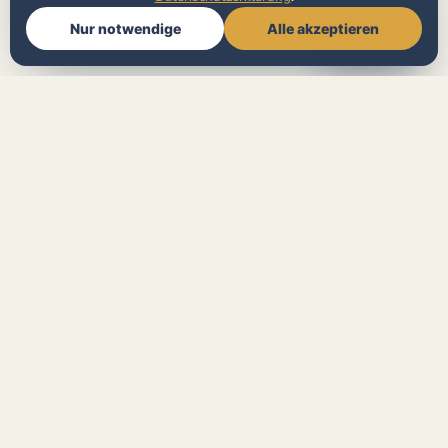
Nur notwendige
Alle akzeptieren
🧭
Buchberater
Christoph Alexander
Verlag
Malbücher mit Herz — von
Illustrator:innen erstellt, von
Pädagog:innen entwickelt, sofort als