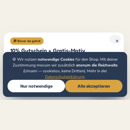
×
🎁 Bevor du gehst
10% Gutschein + Gratis-Motiv
Unser Newsletter: jeden Monat ein Gratis-Ausmalbild,
🍪 Wir nutzen
notwendige Cookies
für den Shop. Mit deiner
Neues aus dem Verlag & ein 10%-Gutschein auf deine erste
Zustimmung messen wir zusätzlich
anonym die Reichweite
Bestellung. Kein Spam.
(Umami — cookielos, keine Dritten). Mehr in der
Datenschutzerklärung
.
Gratis-Motiv holen
Nur notwendige
Alle akzeptieren
🧭
Buchberater