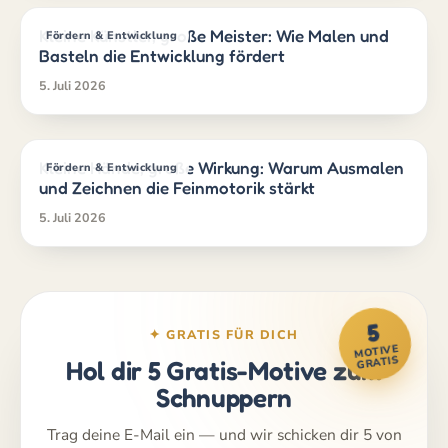
Kleine Künstler, große Meister: Wie Malen und
Fördern & Entwicklung
Basteln die Entwicklung fördert
5. Juli 2026
Kleine Hände, große Wirkung: Warum Ausmalen
Fördern & Entwicklung
und Zeichnen die Feinmotorik stärkt
5. Juli 2026
5
✦ GRATIS FÜR DICH
MOTIVE
GRATIS
Hol dir 5 Gratis-Motive zum
Schnuppern
Trag deine E-Mail ein — und wir schicken dir 5 von