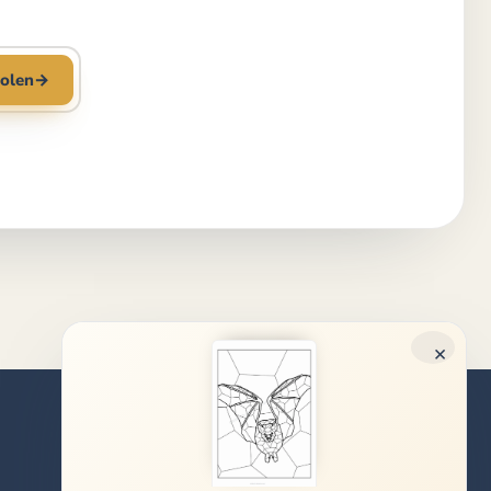
olen
→
×
Rechtliches
Impressum