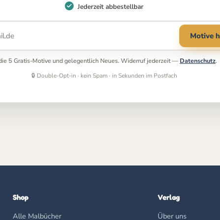
Jederzeit abbestellbar
Motive h
r die 5 Gratis-Motive und gelegentlich Neues. Widerruf jederzeit —
Datenschutz
.
🔒 Double-Opt-in · kein Spam · in Sekunden im Postfach
Shop
Verlag
Alle Malbücher
Über uns