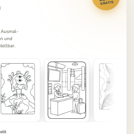
m
GRATIS
e Ausmal-
en und
tellbar.
ellt