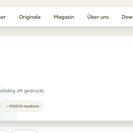
ker
Originale
Magazin
Über uns
Dow
liebig oft gedruckt.
DSGVO-konform