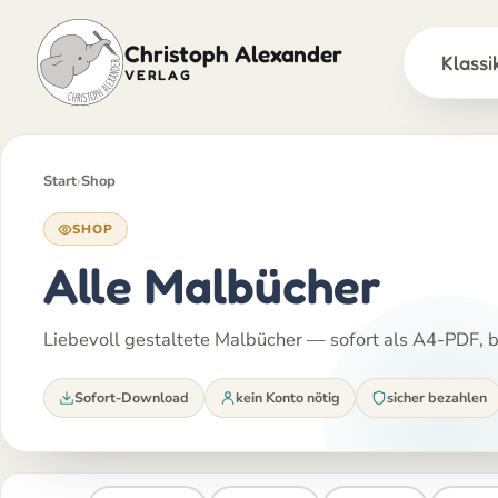
Christoph Alexander
Klassi
VERLAG
Zum
Inhalt
springen
Start
›
Shop
SHOP
Alle Malbücher
Liebevoll gestaltete Malbücher — sofort als A4-PDF, be
Sofort-Download
kein Konto nötig
sicher bezahlen