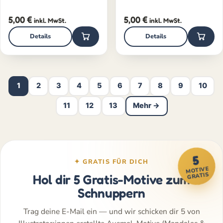
5,00
€
5,00
€
inkl. MwSt.
inkl. MwSt.
Details
Details
1
2
3
4
5
6
7
8
9
10
11
12
13
Mehr →
5
✦ GRATIS FÜR DICH
MOTIVE
GRATIS
Hol dir 5 Gratis-Motive zum
Schnuppern
Trag deine E-Mail ein — und wir schicken dir 5 von