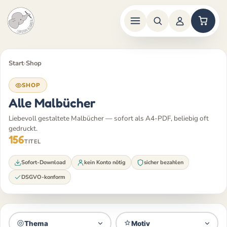
Zum
Inhalt
Start
›
Shop
springen
SHOP
Alle Malbücher
Liebevoll gestaltete Malbücher — sofort als A4-PDF, beliebig oft
gedruckt.
156
TITEL
Sofort-Download
kein Konto nötig
sicher bezahlen
DSGVO-konform
Thema
Motiv