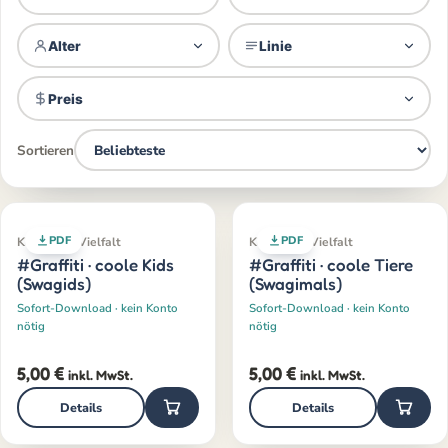
Alter
Linie
Preis
Sortieren
PDF
PDF
Klassiker · Vielfalt
Klassiker · Vielfalt
#Graffiti · coole Kids
#Graffiti · coole Tiere
(Swagids)
(Swagimals)
Sofort-Download · kein Konto
Sofort-Download · kein Konto
nötig
nötig
5,00
€
5,00
€
inkl. MwSt.
inkl. MwSt.
Details
Details