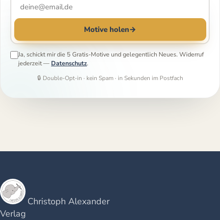
Motive holen
→
Ja, schickt mir die 5 Gratis-Motive und gelegentlich Neues. Widerruf
jederzeit —
Datenschutz
.
🔒 Double-Opt-in · kein Spam · in Sekunden im Postfach
Christoph Alexander
Verlag