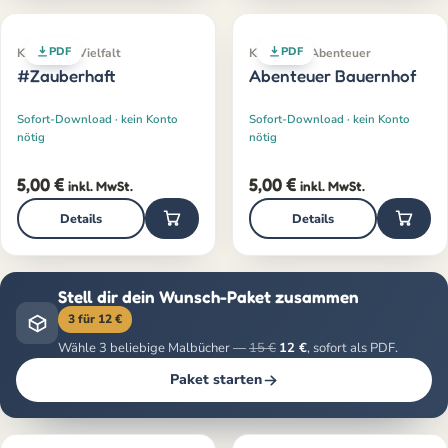
PDF
PDF
Klassiker · Vielfalt
Klassiker · Abenteuer
#Zauberhaft
Abenteuer Bauernhof
Sofort-Download · kein Konto
Sofort-Download · kein Konto
nötig
nötig
5,00
€
5,00
€
inkl. MwSt.
inkl. MwSt.
Details
Details
Stell dir dein Wunsch-Paket zusammen
3 für 12 €
Wähle 3 beliebige Malbücher —
15 €
12 €
, sofort als PDF.
Paket starten