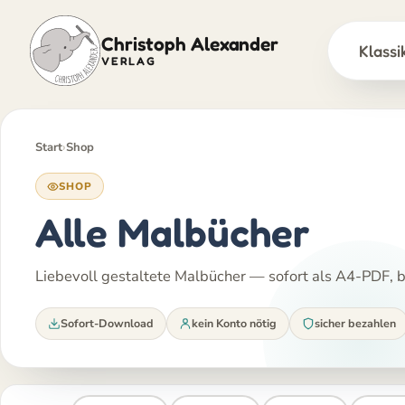
Christoph Alexander
Klassi
VERLAG
Zum
Inhalt
springen
Start
›
Shop
SHOP
Alle Malbücher
Liebevoll gestaltete Malbücher — sofort als A4-PDF, be
Sofort-Download
kein Konto nötig
sicher bezahlen