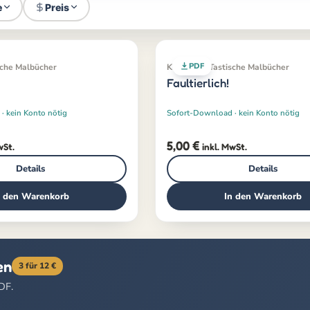
e
Preis
PDF
ische Malbücher
Klassiker · Tastische Malbücher
Faultierlich!
· kein Konto nötig
Sofort-Download · kein Konto nötig
5,00
€
wSt.
inkl. MwSt.
Details
Details
n den Warenkorb
In den Warenkorb
en
3 für 12 €
PDF.