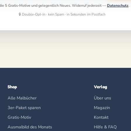
r die 5 Gratis-Motive und gelegentlich Neues. Widerruf jederzeit —
Datenschutz
.
🔒 Double-Opt-in · kein Spam · in Sekunden im Postfach
Shop
Verlag
Alle Malbücher
Über uns
3er-Paket sparen
Magazin
Gratis-Motiv
Kontakt
Ausmalbild des Monats
Hilfe & FAQ