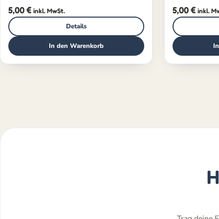
5,00
€
5,00
€
inkl. MwSt.
inkl. M
Details
In den Warenkorb
I
H
Trag deine E