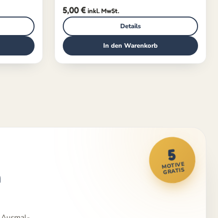
5,00
€
inkl. MwSt.
Details
In den Warenkorb
5
MOTIVE
m
GRATIS
e Ausmal-