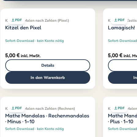
PDF
PDF
Klassiker · Malen nach Zahlen (Pixel)
Klassiker · Tast
Kitzel den Pixel
Lamagisch!
Sofort-Download · kein Konto nötig
Sofort-Download 
5,00
€
5,00
€
inkl. MwSt.
inkl. M
Details
In den Warenkorb
I
PDF
PDF
Klassiker · Malen nach Zahlen (Rechnen)
Klassiker · Male
Mathe Mandalas · Rechenmandalas
Mathe Mand
· Minus · 1–10
· Plus · 1–10
Sofort-Download · kein Konto nötig
Sofort-Download 