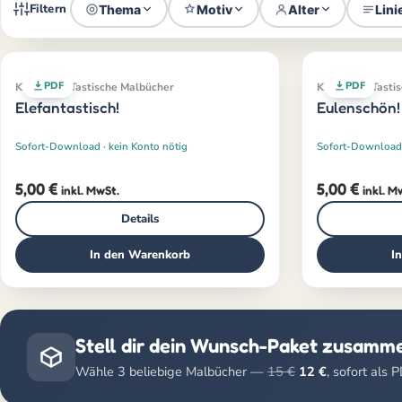
Filtern
Thema
Motiv
Alter
Lini
PDF
PDF
Klassiker · Tastische Malbücher
Klassiker · Tast
Elefantastisch!
Eulenschön!
Sofort-Download · kein Konto nötig
Sofort-Download 
5,00
€
5,00
€
inkl. MwSt.
inkl. M
Details
In den Warenkorb
I
Stell dir dein Wunsch-Paket zusamm
Wähle 3 beliebige Malbücher —
15 €
12 €
, sofort als 