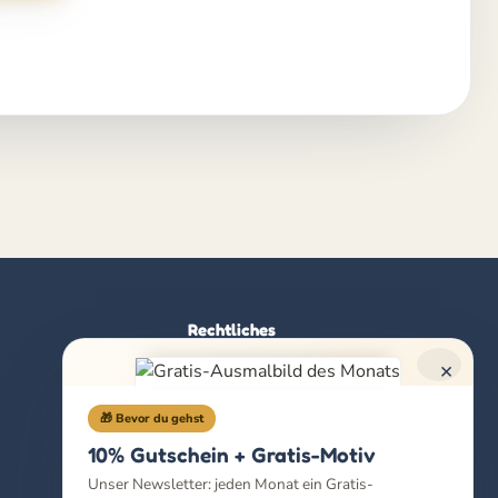
Rechtliches
×
Impressum
Datenschutz
🎁 Bevor du gehst
AGB
10% Gutschein + Gratis-Motiv
Widerrufsbelehrung
Unser Newsletter: jeden Monat ein Gratis-