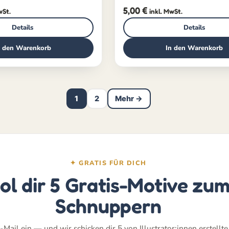
5,00
€
wSt.
inkl. MwSt.
Details
Details
n den Warenkorb
In den Warenkorb
1
2
Mehr →
✦ GRATIS FÜR DICH
ol dir 5 Gratis-Motive zu
Schnuppern
-Mail ein — und wir schicken dir 5 von Illustrator:innen erstellt