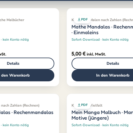
PDF
ische Malbücher
Klassiker · Malen nach Zahlen (Rech
Mathe Mandalas · Rechen
· Einmaleins
· kein Konto nötig
Sofort-Download · kein Konto nötig
5,00
€
wSt.
inkl. MwSt.
Details
Details
n den Warenkorb
In den Warenkorb
PDF
n nach Zahlen (Rechnen)
Klassiker · Vielfalt
alas · Rechenmandalas
Mein Manga Malbuch · Ma
Motive (jüngere)
· kein Konto nötig
Sofort-Download · kein Konto nötig