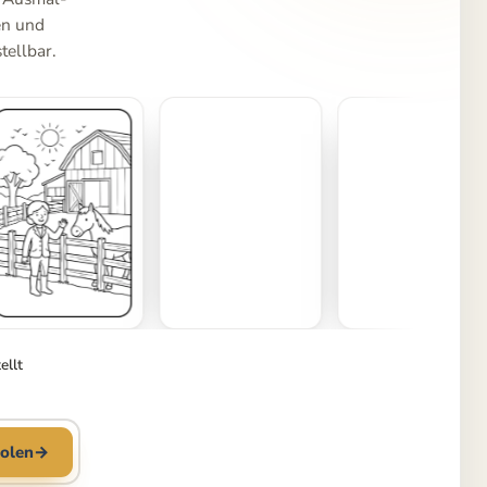
en und
tellbar.
ellt
olen
→