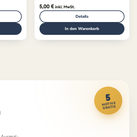
5,00
€
inkl. MwSt.
Details
In den Warenkorb
5
MOTIVE
m
GRATIS
e Ausmal-