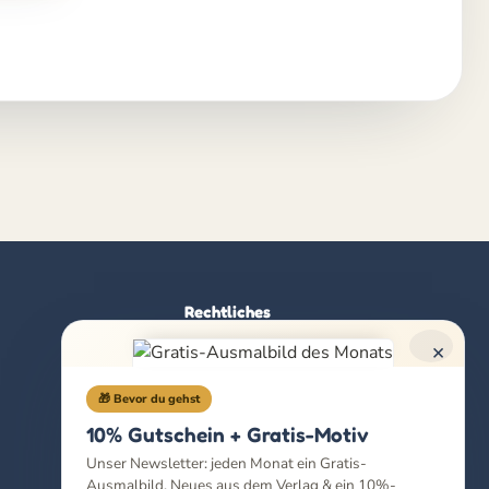
Rechtliches
×
Impressum
Datenschutz
🎁 Bevor du gehst
AGB
10% Gutschein + Gratis-Motiv
Widerrufsbelehrung
Unser Newsletter: jeden Monat ein Gratis-
Ausmalbild, Neues aus dem Verlag & ein 10%-