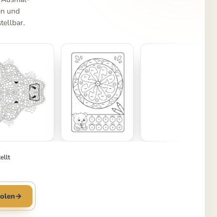
en und
tellbar.
ellt
olen
→