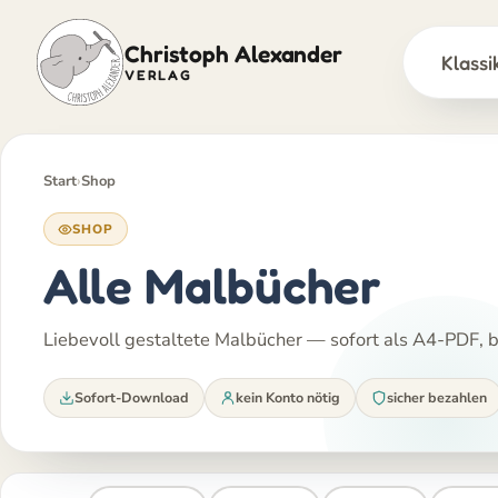
Christoph Alexander
Klassi
VERLAG
Zum
Inhalt
springen
Start
›
Shop
SHOP
Alle Malbücher
Liebevoll gestaltete Malbücher — sofort als A4-PDF, be
Sofort-Download
kein Konto nötig
sicher bezahlen