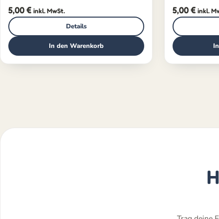
5,00
€
5,00
€
inkl. MwSt.
inkl. M
Details
In den Warenkorb
I
H
Trag deine E