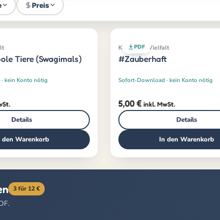
e
Preis
PDF
lt
Klassiker · Vielfalt
coole Tiere (Swagimals)
#Zauberhaft
· kein Konto nötig
Sofort-Download · kein Konto nötig
5,00
€
wSt.
inkl. MwSt.
Details
Details
n den Warenkorb
In den Warenkorb
en
3 für 12 €
PDF.