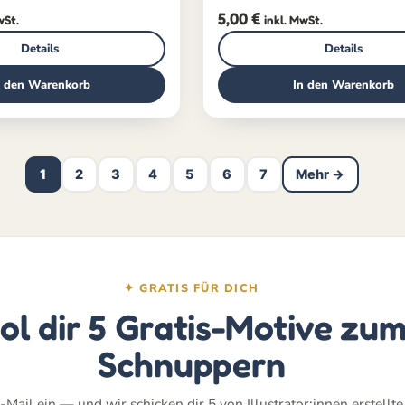
5,00
€
wSt.
inkl. MwSt.
Details
Details
n den Warenkorb
In den Warenkorb
1
2
3
4
5
6
7
Mehr →
✦ GRATIS FÜR DICH
ol dir 5 Gratis-Motive zu
Schnuppern
-Mail ein — und wir schicken dir 5 von Illustrator:innen erstellt