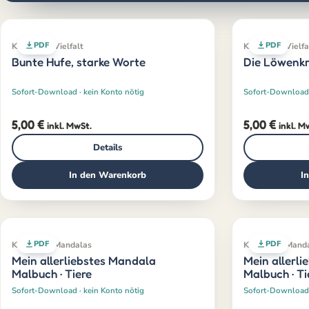
PDF
PDF
Klassiker · Vielfalt
Klassiker · Vielfa
Bunte Hufe, starke Worte
Die Löwenkra
Sofort-Download · kein Konto nötig
Sofort-Download 
5,00
€
5,00
€
inkl. MwSt.
inkl. M
Details
In den Warenkorb
I
PDF
PDF
Klassiker · Mandalas
Klassiker · Mand
Mein allerliebstes Mandala
Mein allerl
Malbuch · Tiere
Malbuch · Ti
Sofort-Download · kein Konto nötig
Sofort-Download 