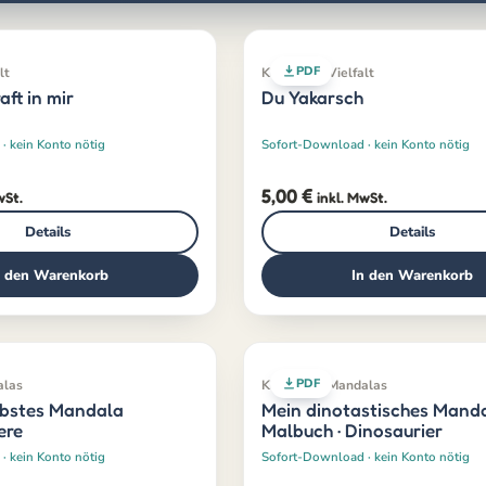
PDF
lt
Klassiker · Vielfalt
ft in mir
Du Yakarsch
· kein Konto nötig
Sofort-Download · kein Konto nötig
5,00
€
wSt.
inkl. MwSt.
Details
Details
n den Warenkorb
In den Warenkorb
PDF
alas
Klassiker · Mandalas
iebstes Mandala
Mein dinotastisches Mand
ere
Malbuch · Dinosaurier
· kein Konto nötig
Sofort-Download · kein Konto nötig