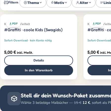
Filtern
Thema
Motiv
Alter
Lini
PDF
PDF
Klassiker · Vielfalt
Klassiker · Vielfa
#Graffiti · coole Kids (Swagids)
#Graffiti · 
Sofort-Download · kein Konto nötig
Sofort-Download 
5,00
€
5,00
€
inkl. MwSt.
inkl. M
Details
In den Warenkorb
I
Stell dir dein Wunsch-Paket zusamm
Wähle 3 beliebige Malbücher —
15 €
12 €
, sofort als 