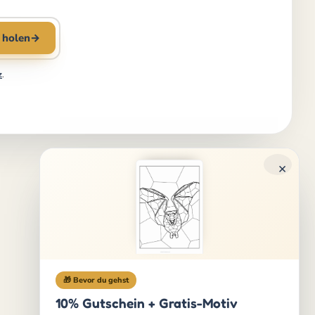
 holen
→
z
.
×
🎁 Bevor du gehst
10% Gutschein + Gratis-Motiv