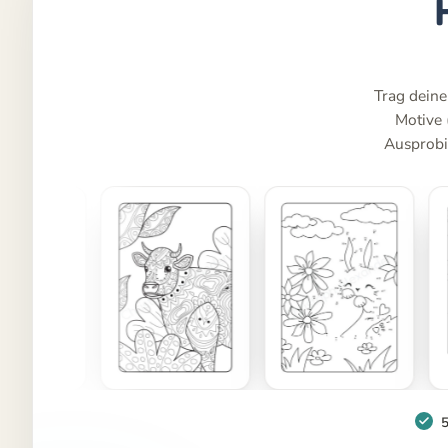
Trag deine
Motive
Ausprobie
5