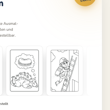
m
lte Ausmal-
len und
estellbar.
stellt