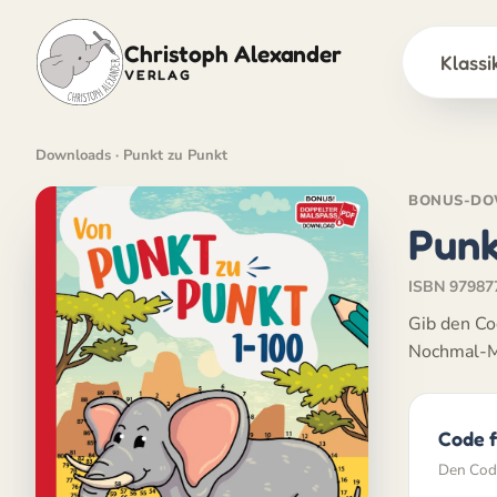
Christoph Alexander
Klassi
VERLAG
Zum
Inhalt
Downloads
· Punkt zu Punkt
springen
BONUS-DO
Punk
ISBN 97987
Gib den Co
Nochmal-M
Code f
Den Code