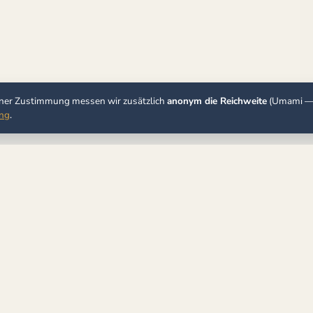
iner Zustimmung messen wir zusätzlich
anonym die Reichweite
(Umami 
ung
.
Shop
Verlag