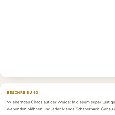
Druckfertig
als A4-PDF
BESCHREIBUNG
Wieherndes Chaos auf der Weide: In diesem super lustigen
wehenden Mähnen und jeder Menge Schabernack. Genau das R