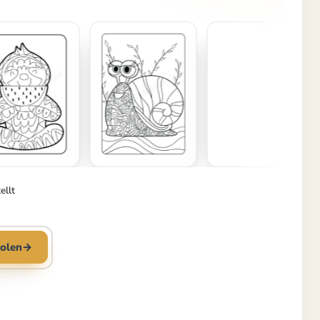
ellt
olen
→