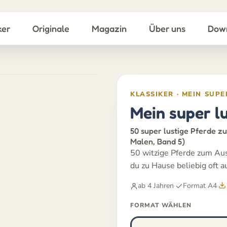
ker
Originale
Magazin
Über uns
Dow
KLASSIKER · MEIN SUP
Mein super l
50 super lustige Pferde z
Malen, Band 5)
50 witzige Pferde zum Aus
du zu Hause beliebig oft a
ab 4 Jahren
·
Format A4
·
FORMAT WÄHLEN