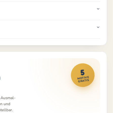
5
m
MOTIVE
GRATIS
e Ausmal-
en und
tellbar.