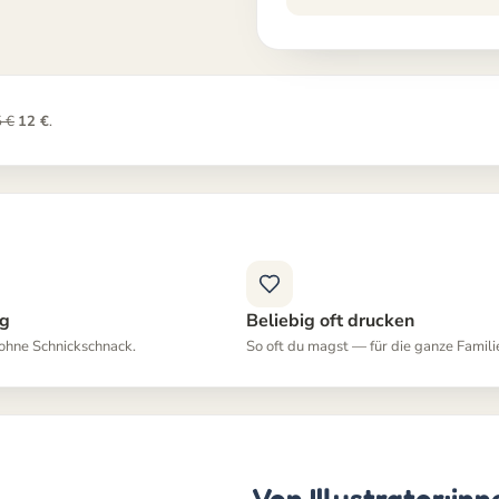
 €
12 €
.
ig
Beliebig oft drucken
 ohne Schnickschnack.
So oft du magst — für die ganze Famili
Von Illustrator:in