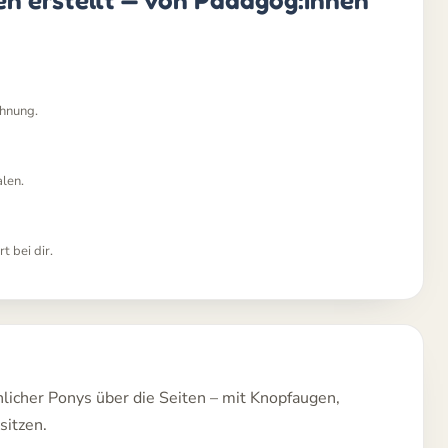
chnung.
alen.
t bei dir.
licher Ponys über die Seiten – mit Knopfaugen,
sitzen.