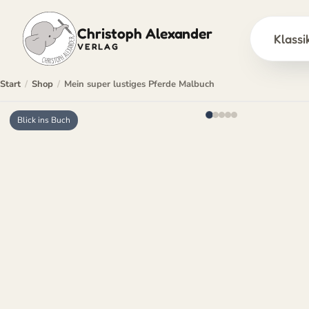
Christoph Alexander
Klassi
VERLAG
Zum
Start
/
Shop
/
Mein super lustiges Pferde Malbuch
Inhalt
springen
Blick ins Buch