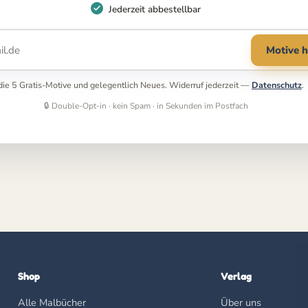
Jederzeit abbestellbar
Motive h
r die 5 Gratis-Motive und gelegentlich Neues. Widerruf jederzeit —
Datenschutz
.
🔒 Double-Opt-in · kein Spam · in Sekunden im Postfach
Shop
Verlag
Alle Malbücher
Über uns