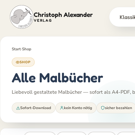
Christoph Alexander
Klassi
VERLAG
Zum
Inhalt
springen
Start
›
Shop
SHOP
Alle Malbücher
Liebevoll gestaltete Malbücher — sofort als A4-PDF, be
Sofort-Download
kein Konto nötig
sicher bezahlen