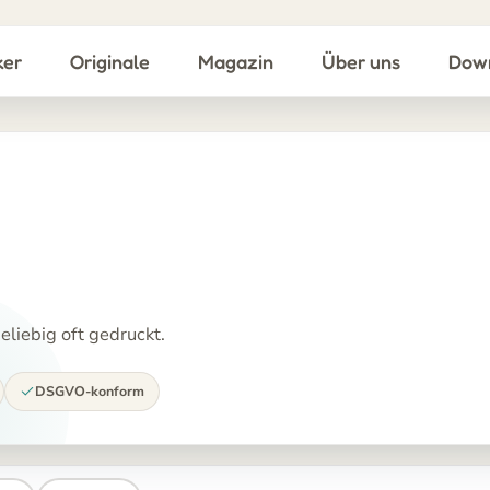
ker
Originale
Magazin
Über uns
Dow
liebig oft gedruckt.
DSGVO-konform