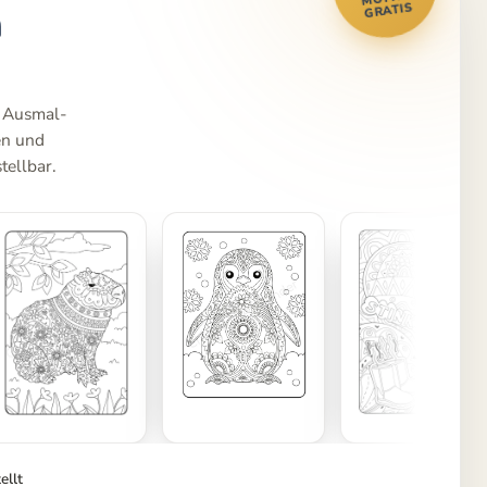
m
GRATIS
e Ausmal-
en und
tellbar.
ellt