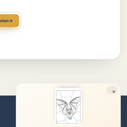
olen
→
×
Rechtliches
Impressum