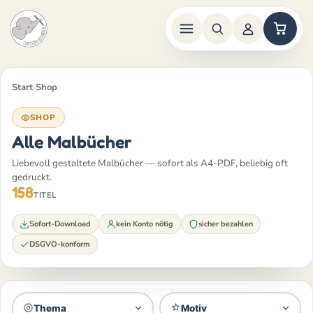
Zum
Inhalt
Start
›
Shop
springen
SHOP
Alle Malbücher
Liebevoll gestaltete Malbücher — sofort als A4-PDF, beliebig oft
gedruckt.
158
TITEL
Sofort-Download
kein Konto nötig
sicher bezahlen
DSGVO-konform
Thema
Motiv