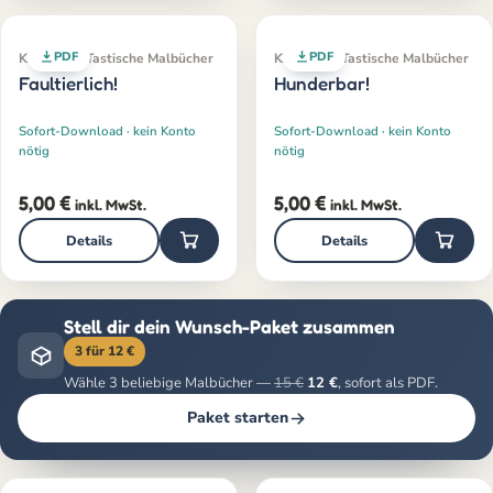
PDF
PDF
Klassiker · Tastische Malbücher
Klassiker · Tastische Malbücher
Faultierlich!
Hunderbar!
Sofort-Download · kein Konto
Sofort-Download · kein Konto
nötig
nötig
5,00
€
5,00
€
inkl. MwSt.
inkl. MwSt.
Details
Details
Stell dir dein Wunsch-Paket zusammen
3 für 12 €
Wähle 3 beliebige Malbücher —
15 €
12 €
, sofort als PDF.
Paket starten