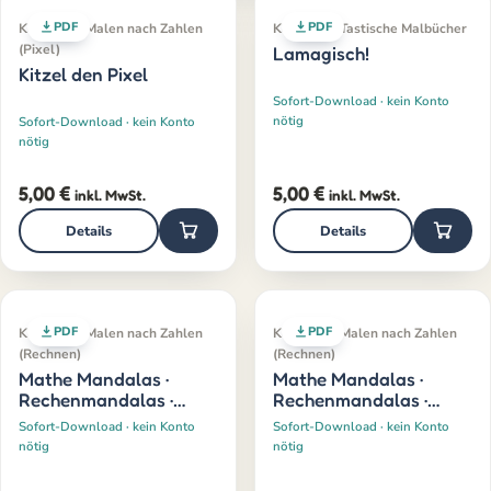
PDF
PDF
Klassiker · Malen nach Zahlen
Klassiker · Tastische Malbücher
(Pixel)
Lamagisch!
Kitzel den Pixel
Sofort-Download · kein Konto
nötig
Sofort-Download · kein Konto
nötig
5,00
€
5,00
€
inkl. MwSt.
inkl. MwSt.
Details
Details
PDF
PDF
Klassiker · Malen nach Zahlen
Klassiker · Malen nach Zahlen
(Rechnen)
(Rechnen)
Mathe Mandalas ·
Mathe Mandalas ·
Rechenmandalas ·
Rechenmandalas ·
Einmaleins
Teilen
Sofort-Download · kein Konto
Sofort-Download · kein Konto
nötig
nötig