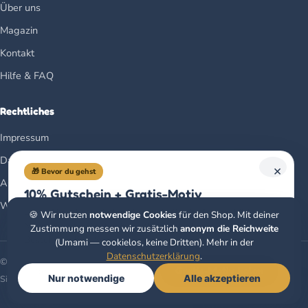
Über uns
Magazin
Kontakt
Hilfe & FAQ
Rechtliches
Impressum
Datenschutz
×
🎁 Bevor du gehst
AGB
10% Gutschein + Gratis-Motiv
Widerrufsbelehrung
Unser Newsletter: jeden Monat ein Gratis-Ausmalbild,
🍪 Wir nutzen
notwendige Cookies
für den Shop. Mit deiner
Neues aus dem Verlag & ein 10%-Gutschein auf deine erste
Zustimmung messen wir zusätzlich
anonym die Reichweite
Bestellung. Kein Spam.
(Umami — cookielos, keine Dritten). Mehr in der
Datenschutzerklärung
.
© 2026 Christoph Alexander Verlag e.U. · Klagenfurt, Österreich
Gratis-Motiv holen
Nur notwendige
Alle akzeptieren
Sicher bezahlen mit
🧭
Buchberater