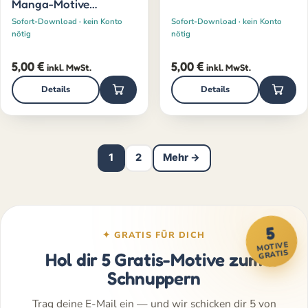
Manga-Motive
(jüngere)
Sofort-Download · kein Konto
Sofort-Download · kein Konto
nötig
nötig
5,00
€
5,00
€
inkl. MwSt.
inkl. MwSt.
Details
Details
1
2
Mehr →
5
✦ GRATIS FÜR DICH
MOTIVE
GRATIS
Hol dir 5 Gratis-Motive zum
Schnuppern
Trag deine E-Mail ein — und wir schicken dir 5 von