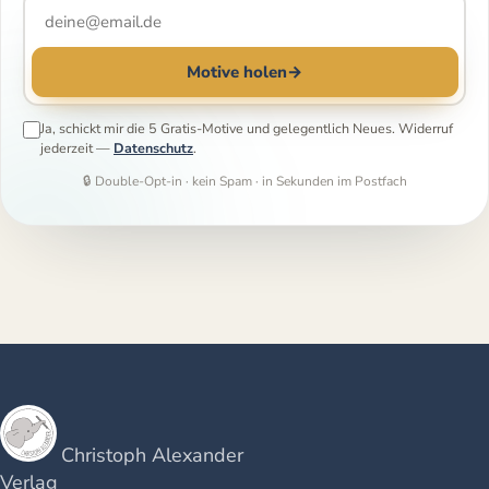
Motive holen
→
Ja, schickt mir die 5 Gratis-Motive und gelegentlich Neues. Widerruf
jederzeit —
Datenschutz
.
🔒 Double-Opt-in · kein Spam · in Sekunden im Postfach
Christoph Alexander
Verlag