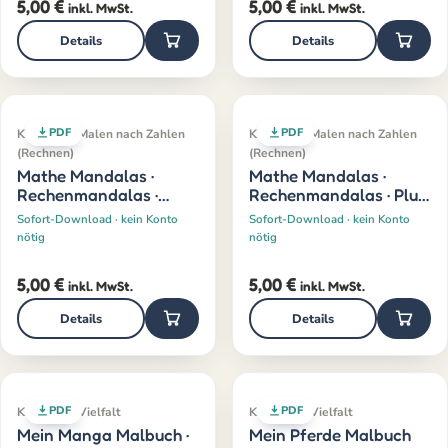
5,00
€
5,00
€
inkl. MwSt.
inkl. MwSt.
Details
Details
PDF
PDF
Klassiker · Malen nach Zahlen
Klassiker · Malen nach Zahlen
(Rechnen)
(Rechnen)
Mathe Mandalas ·
Mathe Mandalas ·
Rechenmandalas ·
Rechenmandalas · Plus
Minus · 1–10
· 1–10
Sofort-Download · kein Konto
Sofort-Download · kein Konto
nötig
nötig
5,00
€
5,00
€
inkl. MwSt.
inkl. MwSt.
Details
Details
PDF
PDF
Klassiker · Vielfalt
Klassiker · Vielfalt
Mein Manga Malbuch ·
Mein Pferde Malbuch