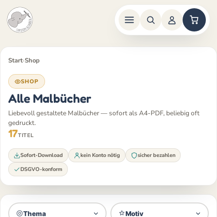
Zum
Inhalt
Start
›
Shop
springen
SHOP
Alle Malbücher
Liebevoll gestaltete Malbücher — sofort als A4-PDF, beliebig oft
gedruckt.
17
TITEL
Sofort-Download
kein Konto nötig
sicher bezahlen
DSGVO-konform
Thema
Motiv