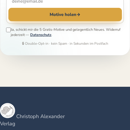
Motive holen
→
Ja, schickt mir die 5 Gratis-Motive und gelegentlich Neues. Widerruf
jederzeit —
Datenschutz
.
🔒 Double-Opt-in · kein Spam · in Sekunden im Postfach
Christoph Alexander
Verlag