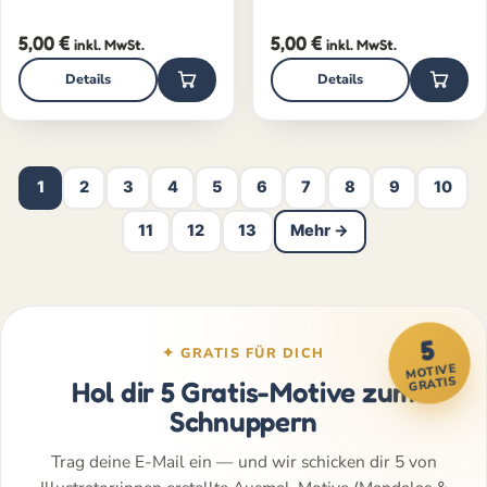
5,00
€
5,00
€
inkl. MwSt.
inkl. MwSt.
Details
Details
1
2
3
4
5
6
7
8
9
10
11
12
13
Mehr →
5
✦ GRATIS FÜR DICH
MOTIVE
GRATIS
Hol dir 5 Gratis-Motive zum
Schnuppern
Trag deine E-Mail ein — und wir schicken dir 5 von