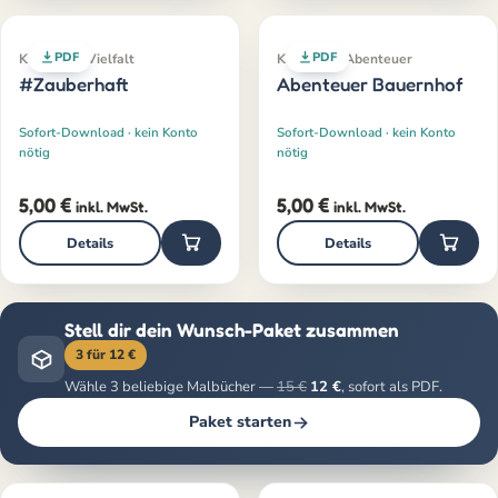
PDF
PDF
Klassiker · Vielfalt
Klassiker · Abenteuer
#Zauberhaft
Abenteuer Bauernhof
Sofort-Download · kein Konto
Sofort-Download · kein Konto
nötig
nötig
5,00
€
5,00
€
inkl. MwSt.
inkl. MwSt.
Details
Details
Stell dir dein Wunsch-Paket zusammen
3 für 12 €
Wähle 3 beliebige Malbücher —
15 €
12 €
, sofort als PDF.
Paket starten