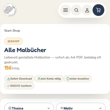
Zum
Inhalt
Start
›
Shop
springen
SHOP
Alle Malbücher
Liebevoll gestaltete Malbücher — sofort als A4-PDF, beliebig oft
gedruckt.
156
TITEL
Sofort-Download
kein Konto nötig
sicher bezahlen
DSGVO-konform
Thema
Motiv