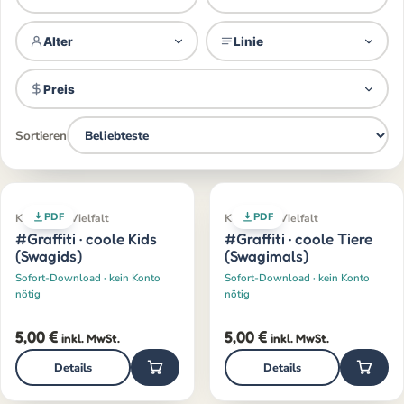
Alter
Linie
Preis
Sortieren
PDF
PDF
Klassiker · Vielfalt
Klassiker · Vielfalt
#Graffiti · coole Kids
#Graffiti · coole Tiere
(Swagids)
(Swagimals)
Sofort-Download · kein Konto
Sofort-Download · kein Konto
nötig
nötig
5,00
€
5,00
€
inkl. MwSt.
inkl. MwSt.
Details
Details