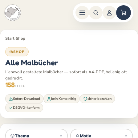
Zum
Inhalt
Start
›
Shop
springen
SHOP
Alle Malbücher
Liebevoll gestaltete Malbücher — sofort als A4-PDF, beliebig oft
gedruckt.
158
TITEL
Sofort-Download
kein Konto nötig
sicher bezahlen
DSGVO-konform
Thema
Motiv