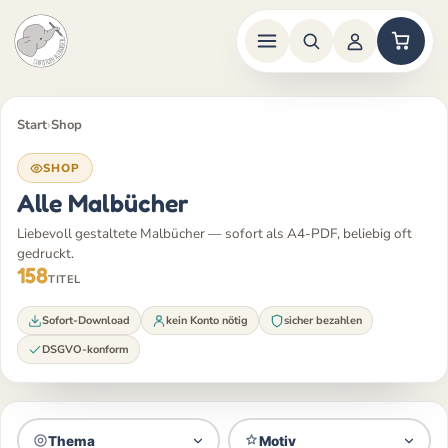
Zum
Inhalt
Start
›
Shop
springen
SHOP
Alle Malbücher
Liebevoll gestaltete Malbücher — sofort als A4-PDF, beliebig oft
gedruckt.
158
TITEL
Sofort-Download
kein Konto nötig
sicher bezahlen
DSGVO-konform
Thema
Motiv