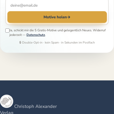
Motive holen
→
Ja, schickt mir die 5 Gratis-Motive und gelegentlich Neues. Widerruf
jederzeit —
Datenschutz
.
🔒 Double-Opt-in · kein Spam · in Sekunden im Postfach
Christoph Alexander
Verlag