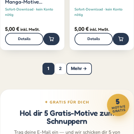
Manga-Motive
(jüngere)
Sofort-Download · kein Konto
Sofort-Download · kein Konto
nötig
nötig
5,00
€
5,00
€
inkl. MwSt.
inkl. MwSt.
Details
Details
1
2
Mehr →
5
✦ GRATIS FÜR DICH
MOTIVE
GRATIS
Hol dir 5 Gratis-Motive zum
Schnuppern
Trag deine E-Mail ein — und wir schicken dir 5 von