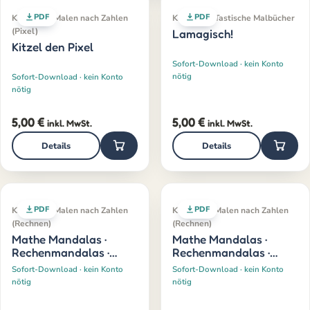
PDF
PDF
Klassiker · Malen nach Zahlen
Klassiker · Tastische Malbücher
(Pixel)
Lamagisch!
Kitzel den Pixel
Sofort-Download · kein Konto
nötig
Sofort-Download · kein Konto
nötig
5,00
€
5,00
€
inkl. MwSt.
inkl. MwSt.
Details
Details
PDF
PDF
Klassiker · Malen nach Zahlen
Klassiker · Malen nach Zahlen
(Rechnen)
(Rechnen)
Mathe Mandalas ·
Mathe Mandalas ·
Rechenmandalas ·
Rechenmandalas ·
Einmaleins
Teilen
Sofort-Download · kein Konto
Sofort-Download · kein Konto
nötig
nötig