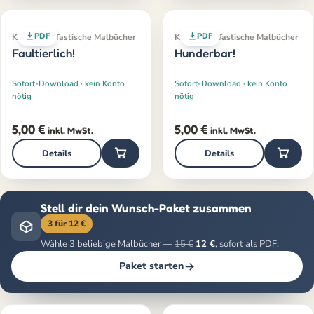
PDF
PDF
Klassiker · Tastische Malbücher
Klassiker · Tastische Malbücher
Faultierlich!
Hunderbar!
Sofort-Download · kein Konto
Sofort-Download · kein Konto
nötig
nötig
5,00
€
5,00
€
inkl. MwSt.
inkl. MwSt.
Details
Details
Stell dir dein Wunsch-Paket zusammen
3 für 12 €
Wähle 3 beliebige Malbücher —
15 €
12 €
, sofort als PDF.
Paket starten