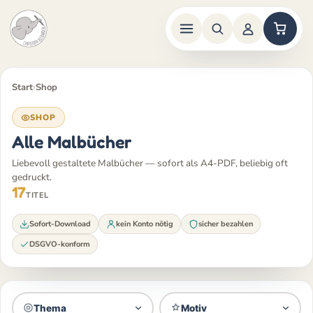
Zum
Inhalt
Start
›
Shop
springen
SHOP
Alle Malbücher
Liebevoll gestaltete Malbücher — sofort als A4-PDF, beliebig oft
gedruckt.
17
TITEL
Sofort-Download
kein Konto nötig
sicher bezahlen
DSGVO-konform
Thema
Motiv