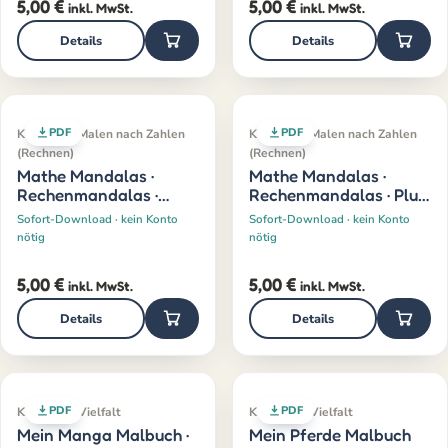
5,00
€
5,00
€
inkl. MwSt.
inkl. MwSt.
Details
Details
PDF
PDF
Klassiker · Malen nach Zahlen
Klassiker · Malen nach Zahlen
(Rechnen)
(Rechnen)
Mathe Mandalas ·
Mathe Mandalas ·
Rechenmandalas ·
Rechenmandalas · Plus
Minus · 1–10
· 1–10
Sofort-Download · kein Konto
Sofort-Download · kein Konto
nötig
nötig
5,00
€
5,00
€
inkl. MwSt.
inkl. MwSt.
Details
Details
PDF
PDF
Klassiker · Vielfalt
Klassiker · Vielfalt
Mein Manga Malbuch ·
Mein Pferde Malbuch