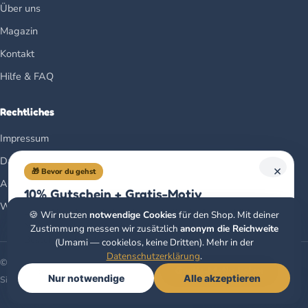
Über uns
Magazin
Kontakt
Hilfe & FAQ
Rechtliches
Impressum
Datenschutz
×
🎁 Bevor du gehst
AGB
10% Gutschein + Gratis-Motiv
Widerrufsbelehrung
Unser Newsletter: jeden Monat ein Gratis-Ausmalbild,
🍪 Wir nutzen
notwendige Cookies
für den Shop. Mit deiner
Neues aus dem Verlag & ein 10%-Gutschein auf deine erste
Zustimmung messen wir zusätzlich
anonym die Reichweite
Bestellung. Kein Spam.
(Umami — cookielos, keine Dritten). Mehr in der
Datenschutzerklärung
.
© 2026 Christoph Alexander Verlag e.U. · Klagenfurt, Österreich
Gratis-Motiv holen
Nur notwendige
Alle akzeptieren
Sicher bezahlen mit
🧭
Buchberater