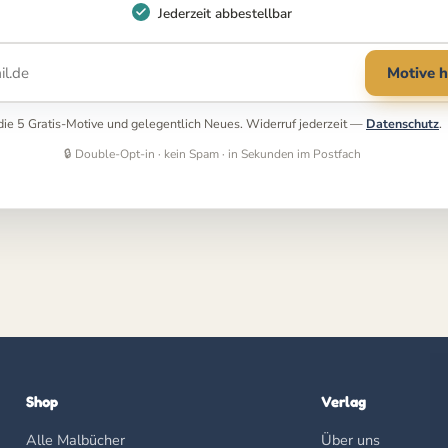
Jederzeit abbestellbar
Motive h
r die 5 Gratis-Motive und gelegentlich Neues. Widerruf jederzeit —
Datenschutz
.
🔒 Double-Opt-in · kein Spam · in Sekunden im Postfach
Shop
Verlag
Alle Malbücher
Über uns