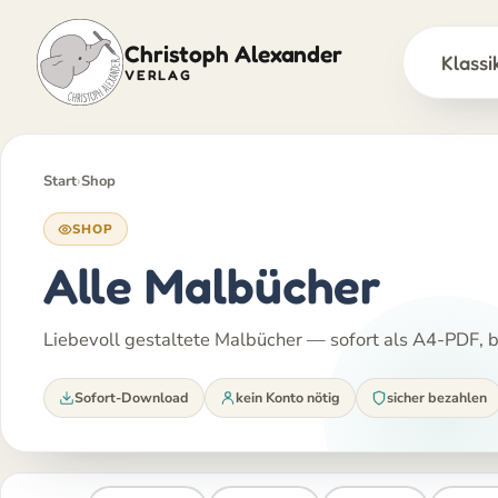
Christoph Alexander
Klassi
VERLAG
Zum
Inhalt
springen
Start
›
Shop
SHOP
Alle Malbücher
Liebevoll gestaltete Malbücher — sofort als A4-PDF, be
Sofort-Download
kein Konto nötig
sicher bezahlen