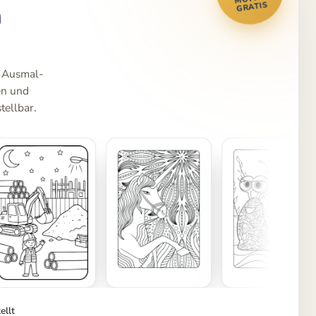
m
GRATIS
e Ausmal-
en und
tellbar.
ellt