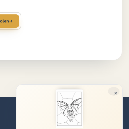
olen
→
×
Rechtliches
Impressum