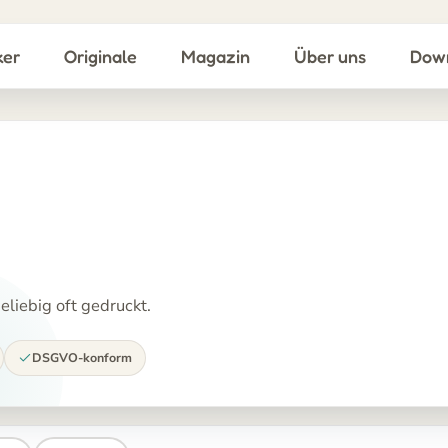
ker
Originale
Magazin
Über uns
Dow
liebig oft gedruckt.
DSGVO-konform