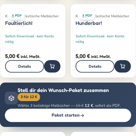
PDF
PDF
Klassiker · Tastische Malbücher
Klassiker · Tastische Malbücher
Faultierlich!
Hunderbar!
Sofort-Download · kein Konto
Sofort-Download · kein Konto
nötig
nötig
5,00
€
5,00
€
inkl. MwSt.
inkl. MwSt.
Details
Details
Stell dir dein Wunsch-Paket zusammen
3 für 12 €
Wähle 3 beliebige Malbücher —
15 €
12 €
, sofort als PDF.
Paket starten