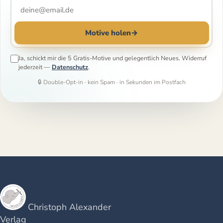
Motive holen
→
Ja, schickt mir die 5 Gratis-Motive und gelegentlich Neues. Widerruf
jederzeit —
Datenschutz
.
🔒 Double-Opt-in · kein Spam · in Sekunden im Postfach
Christoph Alexander
Verlag