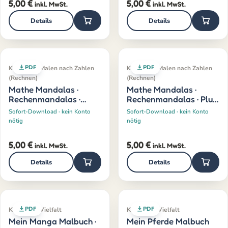
5,00
€
5,00
€
inkl. MwSt.
inkl. MwSt.
Details
Details
PDF
PDF
Klassiker · Malen nach Zahlen
Klassiker · Malen nach Zahlen
(Rechnen)
(Rechnen)
Mathe Mandalas ·
Mathe Mandalas ·
Rechenmandalas ·
Rechenmandalas · Plus
Minus · 1–10
· 1–10
Sofort-Download · kein Konto
Sofort-Download · kein Konto
nötig
nötig
5,00
€
5,00
€
inkl. MwSt.
inkl. MwSt.
Details
Details
PDF
PDF
Klassiker · Vielfalt
Klassiker · Vielfalt
Mein Manga Malbuch ·
Mein Pferde Malbuch