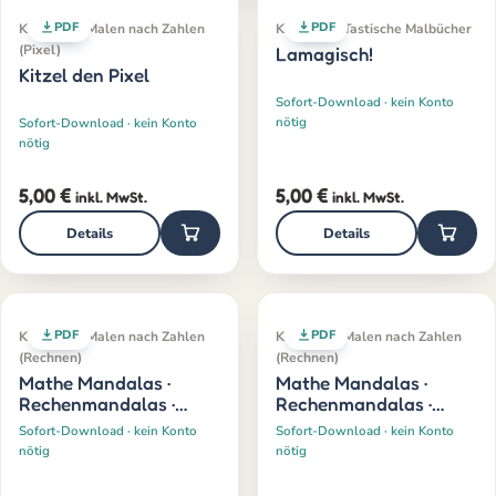
PDF
PDF
Klassiker · Malen nach Zahlen
Klassiker · Tastische Malbücher
(Pixel)
Lamagisch!
Kitzel den Pixel
Sofort-Download · kein Konto
nötig
Sofort-Download · kein Konto
nötig
5,00
€
5,00
€
inkl. MwSt.
inkl. MwSt.
Details
Details
PDF
PDF
Klassiker · Malen nach Zahlen
Klassiker · Malen nach Zahlen
(Rechnen)
(Rechnen)
Mathe Mandalas ·
Mathe Mandalas ·
Rechenmandalas ·
Rechenmandalas ·
Einmaleins
Teilen
Sofort-Download · kein Konto
Sofort-Download · kein Konto
nötig
nötig