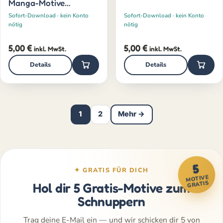
Manga-Motive
(jüngere)
Sofort-Download · kein Konto
Sofort-Download · kein Konto
nötig
nötig
5,00
€
5,00
€
inkl. MwSt.
inkl. MwSt.
Details
Details
1
2
Mehr →
5
✦ GRATIS FÜR DICH
MOTIVE
GRATIS
Hol dir 5 Gratis-Motive zum
Schnuppern
Trag deine E-Mail ein — und wir schicken dir 5 von