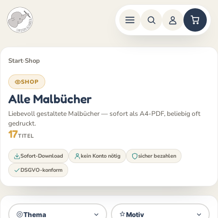
Zum
Inhalt
Start
›
Shop
springen
SHOP
Alle Malbücher
Liebevoll gestaltete Malbücher — sofort als A4-PDF, beliebig oft
gedruckt.
17
TITEL
Sofort-Download
kein Konto nötig
sicher bezahlen
DSGVO-konform
Thema
Motiv