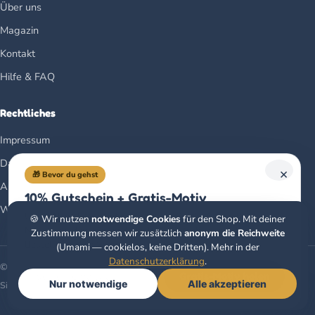
Über uns
Magazin
Kontakt
Hilfe & FAQ
Rechtliches
Impressum
Datenschutz
×
🎁 Bevor du gehst
AGB
10% Gutschein + Gratis-Motiv
Widerrufsbelehrung
Unser Newsletter: jeden Monat ein Gratis-Ausmalbild,
🍪 Wir nutzen
notwendige Cookies
für den Shop. Mit deiner
Neues aus dem Verlag & ein 10%-Gutschein auf deine erste
Zustimmung messen wir zusätzlich
anonym die Reichweite
Bestellung. Kein Spam.
(Umami — cookielos, keine Dritten). Mehr in der
Datenschutzerklärung
.
© 2026 Christoph Alexander Verlag e.U. · Klagenfurt, Österreich
Gratis-Motiv holen
Nur notwendige
Alle akzeptieren
Sicher bezahlen mit
🧭
Buchberater