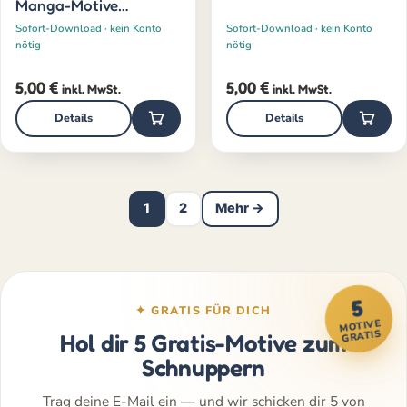
Manga-Motive
(jüngere)
Sofort-Download · kein Konto
Sofort-Download · kein Konto
nötig
nötig
5,00
€
5,00
€
inkl. MwSt.
inkl. MwSt.
Details
Details
1
2
Mehr →
5
✦ GRATIS FÜR DICH
MOTIVE
GRATIS
Hol dir 5 Gratis-Motive zum
Schnuppern
Trag deine E-Mail ein — und wir schicken dir 5 von