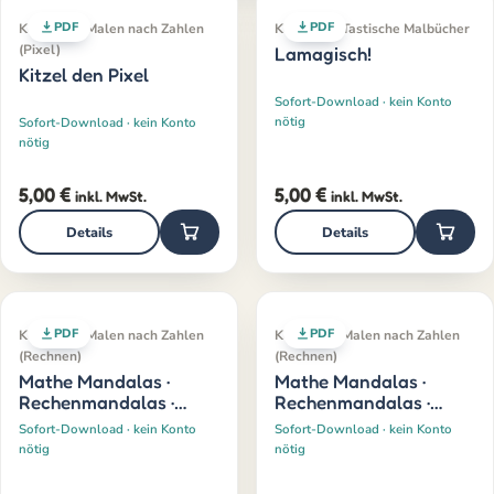
PDF
PDF
Klassiker · Malen nach Zahlen
Klassiker · Tastische Malbücher
(Pixel)
Lamagisch!
Kitzel den Pixel
Sofort-Download · kein Konto
nötig
Sofort-Download · kein Konto
nötig
5,00
€
5,00
€
inkl. MwSt.
inkl. MwSt.
Details
Details
PDF
PDF
Klassiker · Malen nach Zahlen
Klassiker · Malen nach Zahlen
(Rechnen)
(Rechnen)
Mathe Mandalas ·
Mathe Mandalas ·
Rechenmandalas ·
Rechenmandalas ·
Einmaleins
Teilen
Sofort-Download · kein Konto
Sofort-Download · kein Konto
nötig
nötig