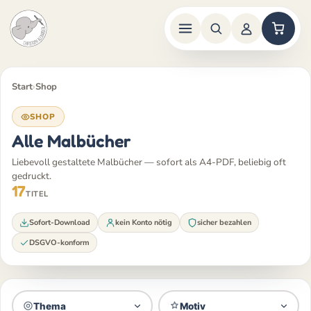
Zum
Inhalt
Start
›
Shop
springen
SHOP
Alle Malbücher
Liebevoll gestaltete Malbücher — sofort als A4-PDF, beliebig oft
gedruckt.
17
TITEL
Sofort-Download
kein Konto nötig
sicher bezahlen
DSGVO-konform
Thema
Motiv