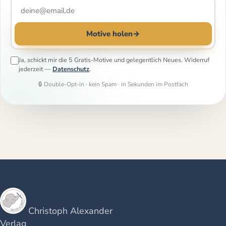
Motive holen
→
Ja, schickt mir die 5 Gratis-Motive und gelegentlich Neues. Widerruf
jederzeit —
Datenschutz
.
🔒 Double-Opt-in · kein Spam · in Sekunden im Postfach
Christoph Alexander
Verlag