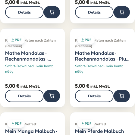
5,00
€
5,00
€
inkl. MwSt.
inkl. MwSt.
Details
Details
PDF
PDF
Klassiker · Malen nach Zahlen
Klassiker · Malen nach Zahlen
(Rechnen)
(Rechnen)
Mathe Mandalas ·
Mathe Mandalas ·
Rechenmandalas ·
Rechenmandalas · Plus
Minus · 1–10
· 1–10
Sofort-Download · kein Konto
Sofort-Download · kein Konto
nötig
nötig
5,00
€
5,00
€
inkl. MwSt.
inkl. MwSt.
Details
Details
PDF
PDF
Klassiker · Vielfalt
Klassiker · Vielfalt
Mein Manga Malbuch ·
Mein Pferde Malbuch