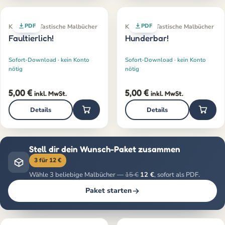
PDF
PDF
Klassiker · Tastische Malbücher
Klassiker · Tastische Malbücher
Faultierlich!
Hunderbar!
Sofort-Download · kein Konto
Sofort-Download · kein Konto
nötig
nötig
5,00
€
5,00
€
inkl. MwSt.
inkl. MwSt.
Details
Details
Stell dir dein Wunsch-Paket zusammen
3 für 12 €
Wähle 3 beliebige Malbücher —
15 €
12 €
, sofort als PDF.
Paket starten