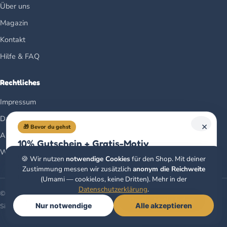
Über uns
Magazin
Kontakt
Hilfe & FAQ
Rechtliches
Impressum
Datenschutz
×
🎁 Bevor du gehst
AGB
10% Gutschein + Gratis-Motiv
Widerrufsbelehrung
Unser Newsletter: jeden Monat ein Gratis-Ausmalbild,
🍪 Wir nutzen
notwendige Cookies
für den Shop. Mit deiner
Neues aus dem Verlag & ein 10%-Gutschein auf deine erste
Zustimmung messen wir zusätzlich
anonym die Reichweite
Bestellung. Kein Spam.
(Umami — cookielos, keine Dritten). Mehr in der
Datenschutzerklärung
.
© 2026 Christoph Alexander Verlag e.U. · Klagenfurt, Österreich
Gratis-Motiv holen
Nur notwendige
Alle akzeptieren
Sicher bezahlen mit
🧭
Buchberater