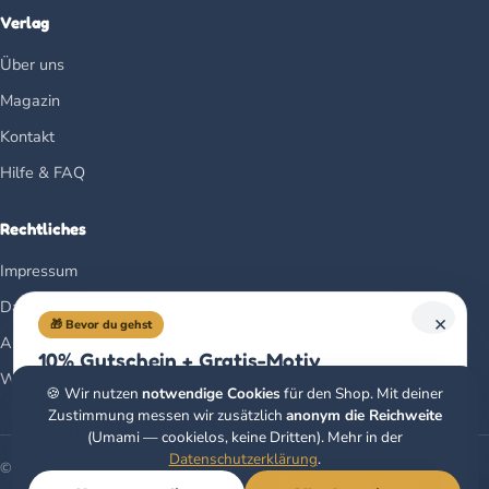
Verlag
Über uns
Magazin
Kontakt
Hilfe & FAQ
Rechtliches
Impressum
Datenschutz
×
🎁 Bevor du gehst
AGB
10% Gutschein + Gratis-Motiv
Widerrufsbelehrung
Unser Newsletter: jeden Monat ein Gratis-Ausmalbild,
🍪 Wir nutzen
notwendige Cookies
für den Shop. Mit deiner
Neues aus dem Verlag & ein 10%-Gutschein auf deine erste
Zustimmung messen wir zusätzlich
anonym die Reichweite
Bestellung. Kein Spam.
(Umami — cookielos, keine Dritten). Mehr in der
Datenschutzerklärung
.
© 2026 Christoph Alexander Verlag e.U. · Klagenfurt, Österreich
Gratis-Motiv holen