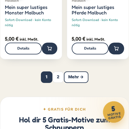
Malbuch
Malbuch
Mein super lustiges
Mein super lustiges
Monster Malbuch
Pferde Malbuch
Sofort-Download · kein Konto
Sofort-Download · kein Konto
nötig
nötig
5,00
€
5,00
€
inkl. MwSt.
inkl. MwSt.
Details
Details
1
2
Mehr →
5
✦ GRATIS FÜR DICH
MOTIVE
GRATIS
Hol dir 5 Gratis-Motive zum
Schnuppern