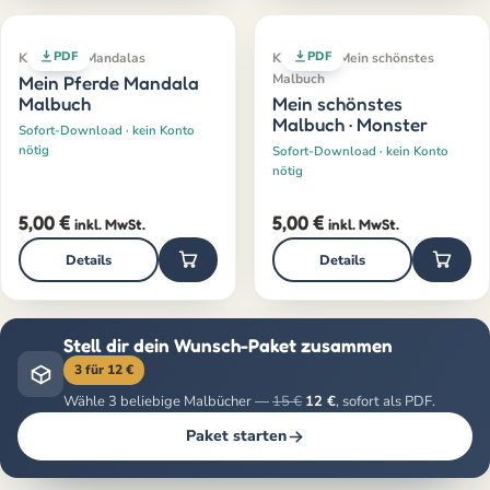
PDF
PDF
Klassiker · Mandalas
Klassiker · Mein schönstes
Malbuch
Mein Pferde Mandala
Malbuch
Mein schönstes
Malbuch · Monster
Sofort-Download · kein Konto
nötig
Sofort-Download · kein Konto
nötig
5,00
€
5,00
€
inkl. MwSt.
inkl. MwSt.
Details
Details
Stell dir dein Wunsch-Paket zusammen
3 für 12 €
Wähle 3 beliebige Malbücher —
15 €
12 €
, sofort als PDF.
Paket starten