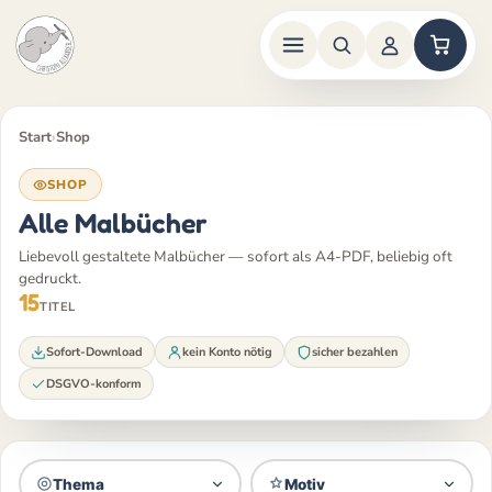
Zum
Inhalt
Start
›
Shop
springen
SHOP
Alle Malbücher
Liebevoll gestaltete Malbücher — sofort als A4-PDF, beliebig oft
gedruckt.
15
TITEL
Sofort-Download
kein Konto nötig
sicher bezahlen
DSGVO-konform
Thema
Motiv