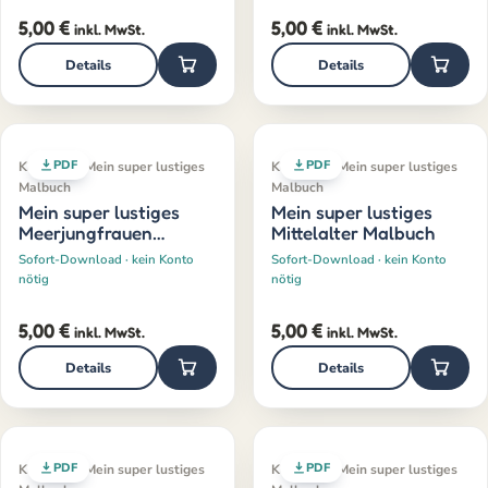
5,00
€
5,00
€
inkl. MwSt.
inkl. MwSt.
Details
Details
PDF
PDF
Klassiker · Mein super lustiges
Klassiker · Mein super lustiges
Malbuch
Malbuch
Mein super lustiges
Mein super lustiges
Meerjungfrauen
Mittelalter Malbuch
Malbuch
Sofort-Download · kein Konto
Sofort-Download · kein Konto
nötig
nötig
5,00
€
5,00
€
inkl. MwSt.
inkl. MwSt.
Details
Details
PDF
PDF
Klassiker · Mein super lustiges
Klassiker · Mein super lustiges