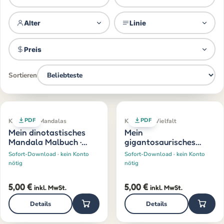
Alter
Linie
Preis
Sortieren
PDF
PDF
Klassiker · Mandalas
Klassiker · Vielfalt
Mein dinotastisches
Mein
Mandala Malbuch ·
gigantosaurisches
Dinosaurier
Malbuch
Sofort-Download · kein Konto
Sofort-Download · kein Konto
nötig
nötig
5,00
€
5,00
€
inkl. MwSt.
inkl. MwSt.
Details
Details