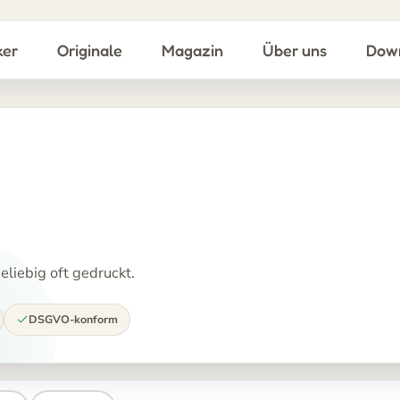
ker
Originale
Magazin
Über uns
Dow
liebig oft gedruckt.
DSGVO-konform