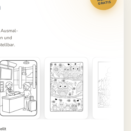
m
GRATIS
e Ausmal-
en und
tellbar.
ellt