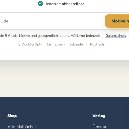
Jederzeit abbestellbar
Motive h
r die 5 Gratis-Motive und gelegentlich Neues. Widerruf jederzeit —
Datenschutz
.
🔒 Double-Opt-in · kein Spam · in Sekunden im Postfach
Shop
Verlag
Alle Malbücher
Über uns