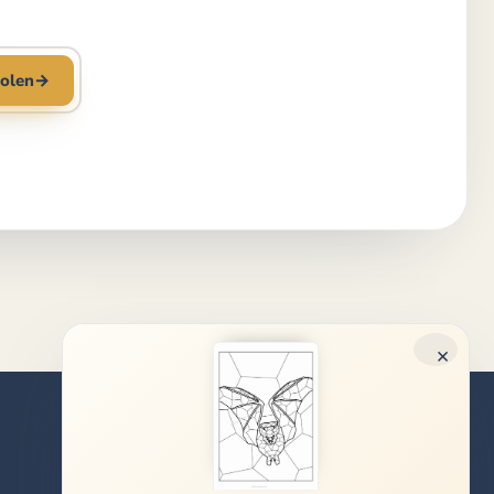
olen
→
×
Rechtliches
Impressum