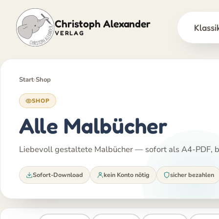
Christoph Alexander
Klassi
VERLAG
Zum
Inhalt
springen
Start
›
Shop
SHOP
Alle Malbücher
Liebevoll gestaltete Malbücher — sofort als A4-PDF, be
Sofort-Download
kein Konto nötig
sicher bezahlen